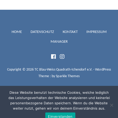
TC BLAU-
HOME
DATENSCHUTZ
KONTAKT
IMPRESSUM
MANAGER
WEISS
QUADRATH-
Copyright © 2026 TC Blau-Weiss Quadrath-Ichendorf e.V. - WordPress
Theme : by
Sparkle Themes
ICHENDORF
Diese Website benutzt technische Cookies, welche lediglich
das Leistungsverhalten der Website analysieren und keinerlei
personenbezogene Daten speichern. Wenn du die Website
E.V.
weiter nutzt, gehen wir von deinem Einverständnis aus.
Einverstanden