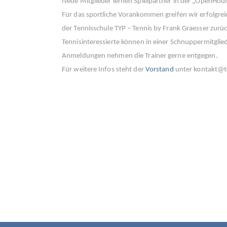
Neue Mitglieder lernen Spielpartner in der „OpenHou
Für das sportliche Vorankommen greifen wir erfolgrei
der Tennisschule TYP – Tennis by Frank Graesser zurüc
Tennisinteressierte können in einer Schnuppermitglie
Anmeldungen nehmen die Trainer gerne entgegen.
Für weitere Infos steht der
Vorstand
unter kontakt@t