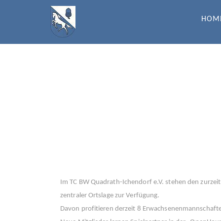
Skip
to
HOM
content
TC BLAU-WEISS QUA
Im TC BW Quadrath-Ichendorf e.V. stehen den zurzeit
zentraler Ortslage zur Verfügung.
Davon profitieren derzeit 8 Erwachsenenmannschaft