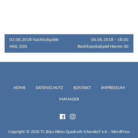
BEITRAGSNAVIGATION
02.06.2018 Nachholspiele
06.06.2018 – 18:00
H00, D30
Bezirkspokalspiel Herren 30
TC BLAU-
HOME
DATENSCHUTZ
KONTAKT
IMPRESSUM
MANAGER
WEISS
QUADRATH-
Copyright © 2026 TC Blau-Weiss Quadrath-Ichendorf e.V. - WordPress