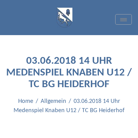
Skip
to
content
Toggle
Navigat
TC BLAU-WEISS
QUADRATH-ICHENDORF
E.V.
03.06.2018 14 UHR
MEDENSPIEL KNABEN U12 /
TC BG HEIDERHOF
Home
Allgemein
03.06.2018 14 Uhr
Medenspiel Knaben U12 / TC BG Heiderhof