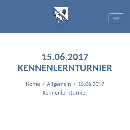
Skip
to
content
Toggle
Navigat
TC BLAU-WEISS
QUADRATH-ICHENDORF
E.V.
15.06.2017
KENNENLERNTURNIER
Home
Allgemein
15.06.2017
Kennenlernturnier