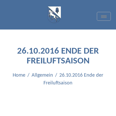
Skip
to
content
Toggle
Navigat
TC BLAU-WEISS
QUADRATH-ICHENDORF
E.V.
26.10.2016 ENDE DER
FREILUFTSAISON
Home
Allgemein
26.10.2016 Ende der
Freiluftsaison