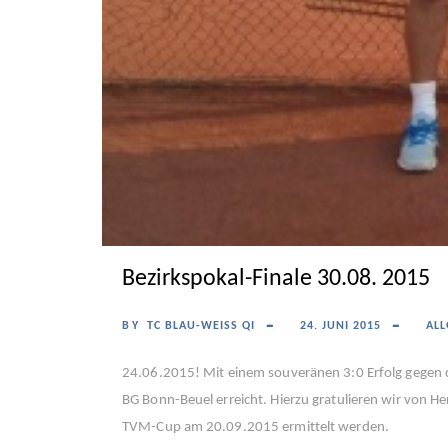
Bezirkspokal-Finale 30.08. 2015
BY
TC BLAU-WEISS QI
24. JUNI 2015
AL
24.06.2015! Mit einem souveränen 3:0 Erfolg gegen d
BG Bonn-Beuel erreicht. Hierzu gratulieren wir von He
TVM-Cup am 20.09.2015 ermittelt werden.