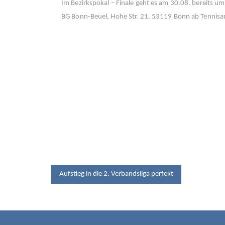
Im Bezirkspokal – Finale geht es am 30.08. bereits 
BG Bonn-Beuel, Hohe Str. 21, 53119 Bonn ab Tennisan
BEITRAGSNAV
Aufstieg in die 2. Verbandsliga perfekt