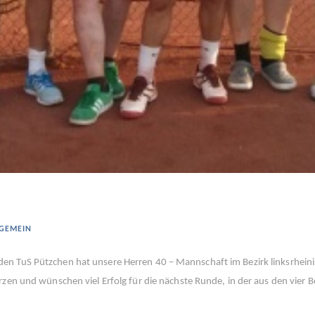
LGEMEIN
en TuS Pützchen hat unsere Herren 40 – Mannschaft im Bezirk linksrheini
rzen und wünschen viel Erfolg für die nächste Runde, in der aus den vier 