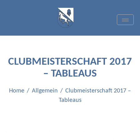
Skip
to
content
Toggle
Navigat
TC BLAU-WEISS
QUADRATH-ICHENDORF
E.V.
CLUBMEISTERSCHAFT 2017
– TABLEAUS
Home
Allgemein
Clubmeisterschaft 2017 –
Tableaus