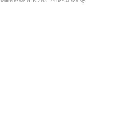
eschluss ist der 31.05.2018 – 15 Uhr! Auslosung: