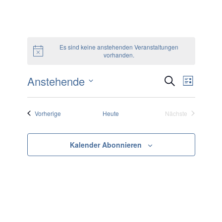
Es sind keine anstehenden Veranstaltungen
vorhanden.
Anstehende
VERANS
Verans
Suche
Liste
Ansich
Datum
SUCHE
Naviga
wählen.
Veranstaltungen
Vorherige
Heute
Nächste
UND
Veranstaltungen
ANSICH
Kalender Abonnieren
NAVIGA