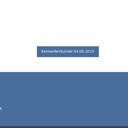
Kennenlernturnier 04.06.2015
DRATH-
R
.