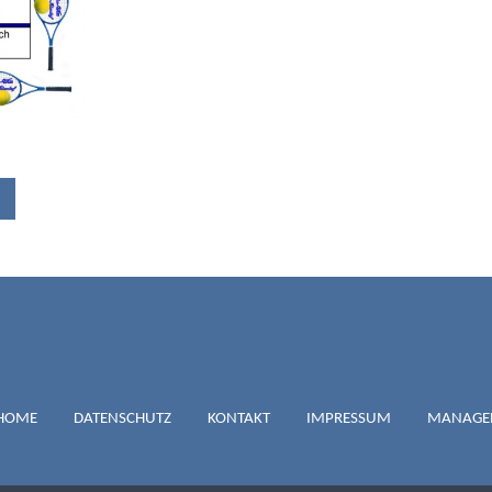
IGATION
LAU-WEISS QUA
HOME
DATENSCHUTZ
KONTAKT
IMPRESSUM
MANAGE
ICHENDORF E.V