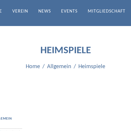
E
VEREIN
NEWS
EVENTS
MITGLIEDSCHAFT
DRATH-ICHENDORF E.V.
HEIMSPIELE
Home
Allgemein
Heimspiele
GEMEIN