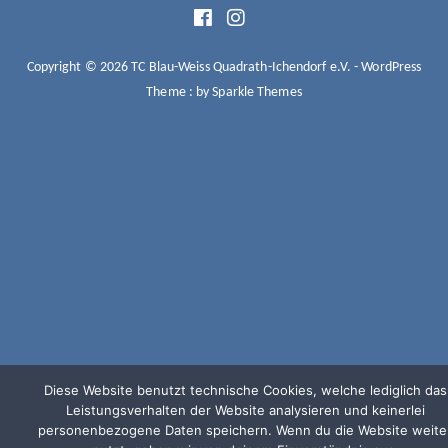
WEISS
QUADRATH-
Copyright © 2026 TC Blau-Weiss Quadrath-Ichendorf e.V. - WordPress
Theme : by
Sparkle Themes
ICHENDORF
E.V.
Diese Website benutzt technische Cookies, welche lediglich das
Leistungsverhalten der Website analysieren und keinerlei
personenbezogene Daten speichern. Wenn du die Website weite