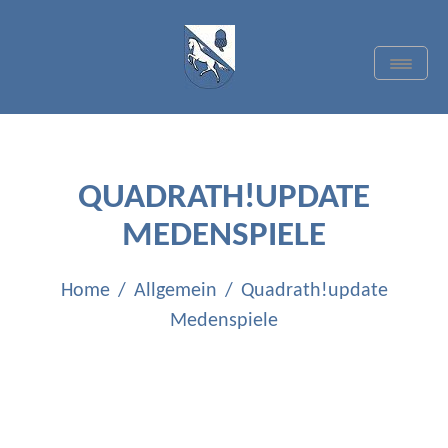
Skip
to
content
Toggle
Navigat
TC BLAU-WEISS
QUADRATH-ICHENDORF
E.V.
QUADRATH!UPDATE
MEDENSPIELE
Home
Allgemein
Quadrath!update
Medenspiele