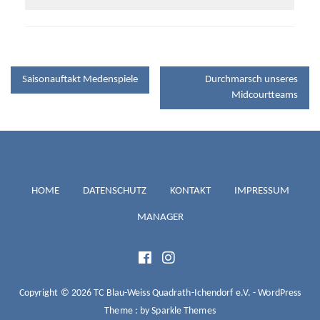
BEITRAGSNAVIGATION
Saisonauftakt Medenspiele
Durchmarsch unseres
Midcourtteams
TC BLAU-
HOME
DATENSCHUTZ
KONTAKT
IMPRESSUM
MANAGER
WEISS
QUADRATH-
Copyright © 2026 TC Blau-Weiss Quadrath-Ichendorf e.V. - WordPress
Theme : by
Sparkle Themes