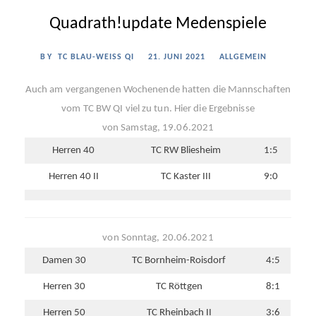
Quadrath!update Medenspiele
BY
TC BLAU-WEISS QI
21. JUNI 2021
ALLGEMEIN
Auch am vergangenen Wochenende hatten die Mannschaften
vom TC BW QI viel zu tun. Hier die Ergebnisse
von Samstag, 19.06.2021
Herren 40
TC RW Bliesheim
1:5
Herren 40 II
TC Kaster III
9:0
von Sonntag, 20.06.2021
Damen 30
TC Bornheim-Roisdorf
4:5
Herren 30
TC Röttgen
8:1
Herren 50
TC Rheinbach II
3:6