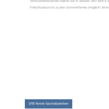
Tennisinteressierten bieten wir in diesem Jahr eine 4
Freiluftsaison bis zu den Sommerferien möglich! A
BEITRAGSNAV
DTB Tennis-Sportabzeichen