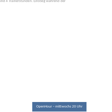
sind 4 Trainerstunden. Einstieg während der
OpenHour – mittwochs 20 Uhr