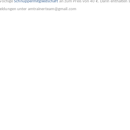
-wöchige
Schnuppermitgliedschaft
an zum Preis von 40 €. Darin enthalten 
nmeldungen unter amtrainerteam@gmail.com
IGATION