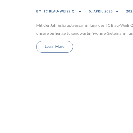
BY
TC BLAU-WEISS QI
5. APRIL 2025
202
Mit der Jahreshauptversammlung des TC Blau-Weiß Q
unsere bisherige Jugendwartin Yvonne Gietemann, un
Learn More