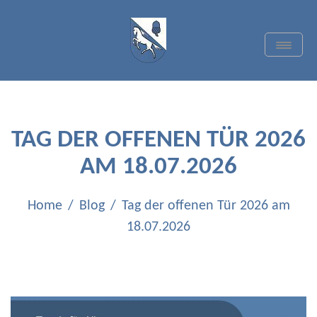
Skip
to
content
Toggle
Navigat
TC BLAU-WEISS
QUADRATH-ICHENDORF
E.V.
TAG DER OFFENEN TÜR 2026
AM 18.07.2026
Home
Blog
Tag der offenen Tür 2026 am
18.07.2026