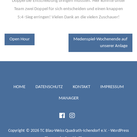
Doppel die Entscheidung bringen mussten. Hier konnte unser
Team zwei Doppel für sich entscheiden und einen knappen
5:4-Sieg erringen! Vielen Dank an die vielen Zuschauer!
BEITRAGSNAVIGATION
Open Hour
Medenspiel-Wochenende auf
unserer Anlage
TC BLAU-
HOME
DATENSCHUTZ
KONTAKT
IMPRESSUM
MANAGER
WEISS
QUADRATH-
Copyright © 2026 TC Blau-Weiss Quadrath-Ichendorf e.V. - WordPress