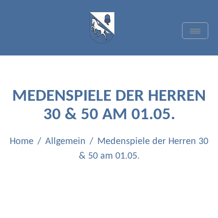
Skip
to
content
Toggle
Navigat
TC BLAU-WEISS
QUADRATH-ICHENDORF
E.V.
MEDENSPIELE DER HERREN
30 & 50 AM 01.05.
Home
Allgemein
Medenspiele der Herren 30
& 50 am 01.05.