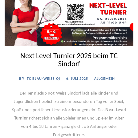
Next Level Turnier 2025 beim TC
Sindorf
BY
TC BLAU-WEISS QI
6. JULI 2025
ALLGEMEIN
Der Tennisclub Rot-Weiss Sindorf lädt alle Kinder und
Jugendlichen herzlich zu einem besonderen Tag voller Spiel,
Spaß und sportlicher Herausforderungen ein! Das
Next Level
Turnier
richtet sich an alle Spielerinnen und Spieler im Alter
von 4 bis 18 Jahren – ganz gleich, ob Anfänger oder
Fortgeschrittene.