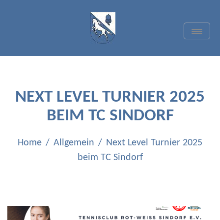
Skip
to
content
Toggle
Navigat
TC BLAU-WEISS
QUADRATH-ICHENDORF
E.V.
NEXT LEVEL TURNIER 2025
BEIM TC SINDORF
Home
Allgemein
Next Level Turnier 2025
beim TC Sindorf