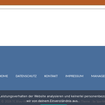
IGATION
LAU-WEISS QUA
HOME
DATENSCHUTZ
KONTAKT
IMPRESSUM
MANAGE
ICHENDORF E.V
 Leistungsverhalten der Website analysieren und keinerlei personenbe
wir von deinem Einverständnis aus.
t © 2026 TC Blau-Weiss Quadrath-Ichendorf e.V. - WordPress Theme : by
Spark