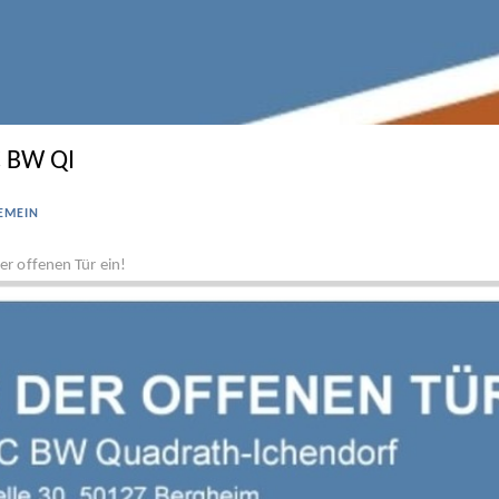
C BW QI
EMEIN
er offenen Tür ein!